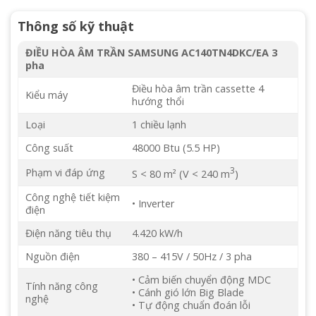
Thông số kỹ thuật
ĐIỀU HÒA ÂM TRẦN SAMSUNG AC140TN4DKC/EA 3
pha
Điều hòa âm trần cassette 4
Kiểu máy
hướng thổi
Loại
1 chiều lạnh
Công suất
48000 Btu (5.5 HP)
3
Phạm vi đáp ứng
S < 80 m² (V < 240 m
)
Công nghệ tiết kiệm
• Inverter
điện
Điện năng tiêu thụ
4.420 kW/h
Nguồn điện
380 – 415V / 50Hz / 3 pha
• Cảm biến chuyển động MDC
Tính năng công
• Cánh gió lớn Big Blade
nghệ
• Tự động chuẩn đoán lỗi