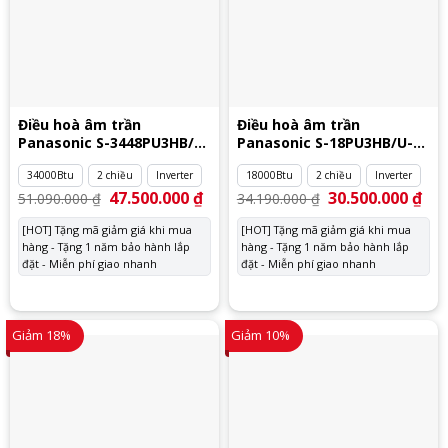
Điều hoà âm trần
Điều hoà âm trần
Panasonic S-3448PU3HB/U-
Panasonic S-18PU3HB/U-
34PZ3H5
18PZ3H5
34000Btu
2 chiều
Inverter
18000Btu
2 chiều
Inverter
Giá
47.500.000
₫
Giá
Giá
30.500.000
₫
Giá
51.090.000
₫
34.190.000
₫
gốc
hiện
gốc
hiệ
là:
tại
là:
tại
[HOT] Tặng mã giảm giá khi mua
[HOT] Tặng mã giảm giá khi mua
51.090.000 ₫.
là:
34.190.000 ₫.
là:
hàng - Tặng 1 năm bảo hành lắp
47.500.000 ₫.
hàng - Tặng 1 năm bảo hành lắp
30.
đặt - Miễn phí giao nhanh
đặt - Miễn phí giao nhanh
Giảm 18%
Giảm 10%