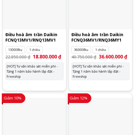
Điều hoà âm trần Daikin
Điều hoà âm trần Daikin
FCNQ13MV1/RNQ13MV1
FCNQ36MV1/RNQ36MY1
13000Btu
1 chiều
36000Btu
1 chiều
Giá
18.800.000
₫
Giá
Giá
36.600.000
₫
Giá
22.850.000
₫
40.750.000
₫
gốc
hiện
gốc
hiệ
là:
tại
là:
tại
[HOT] Tư vấn khảo sát miễn phí -
[HOT] Tư vấn khảo sát miễn phí -
22.850.000 ₫.
là:
40.750.000 ₫.
là:
Tặng 1 năm bảo hành lắp đặt -
18.800.000 ₫.
Tặng 1 năm bảo hành lắp đặt -
36.
Freeship
Freeship
Giảm 10%
Giảm 12%