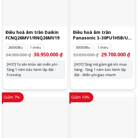
Điều hoà âm trần Daikin
Điều hoà âm trần
FCNQ26MV1/RNQ26MV19
Panasonic S-30PU1H5B/U-
30PN1H8
26000Btu
1 chiều
30000Btu
1 chiều
Giá
30.950.000
₫
Giá
Giá
29.700.000
₫
Giá
34.300.000
₫
33.650.000
₫
gốc
hiện
gốc
hiệ
là:
tại
là:
tại
[HOT] Tư vấn khảo sát miễn phí -
[HOT] Tặng mã giảm giá khi mua
34.300.000 ₫.
là:
33.650.000 ₫.
là:
Tặng 1 năm bảo hành lắp đặt -
30.950.000 ₫.
hàng - Tặng 1 năm bảo hành lắp
29.
Freeship
đặt - Miễn phí giao nhanh
Giảm 7%
Giảm 10%