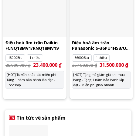
Điều hoà âm trần Daikin
Điều hoà âm trần
FCNQ18MV1/RNQ18MV19
Panasonic S-36PU1H5B/U-
36PN1H8
18000Btu
1 chiều
36000Btu
1 chiều
Giá
23.400.000
₫
Giá
Giá
31.500.000
₫
Giá
26.900.000
₫
35.150.000
₫
gốc
hiện
gốc
hiệ
là:
tại
là:
tại
[HOT] Tư vấn khảo sát miễn phí -
[HOT] Tặng mã giảm giá khi mua
26.900.000 ₫.
là:
35.150.000 ₫.
là:
Tặng 1 năm bảo hành lắp đặt -
23.400.000 ₫.
hàng - Tặng 1 năm bảo hành lắp
31.
Freeship
đặt - Miễn phí giao nhanh
Tin tức về sản phẩm