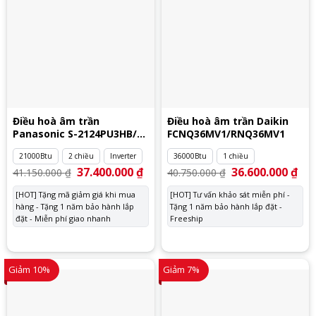
Điều hoà âm trần
Điều hoà âm trần Daikin
Panasonic S-2124PU3HB/U-
FCNQ36MV1/RNQ36MV1
21PZ3H5
21000Btu
2 chiều
Inverter
36000Btu
1 chiều
Giá
37.400.000
₫
Giá
Giá
36.600.000
₫
Giá
41.150.000
₫
40.750.000
₫
gốc
hiện
gốc
hiệ
là:
tại
là:
tại
[HOT] Tặng mã giảm giá khi mua
[HOT] Tư vấn khảo sát miễn phí -
41.150.000 ₫.
là:
40.750.000 ₫.
là:
hàng - Tặng 1 năm bảo hành lắp
37.400.000 ₫.
Tặng 1 năm bảo hành lắp đặt -
36.
đặt - Miễn phí giao nhanh
Freeship
Giảm 10%
Giảm 7%