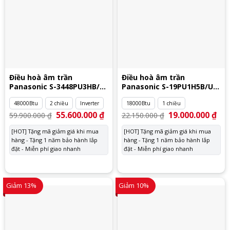
Điều hoà âm trần
Điều hoà âm trần
Panasonic S-3448PU3HB/U-
Panasonic S-19PU1H5B/U-
48PZ3H5
19PN1H5
48000Btu
2 chiều
Inverter
18000Btu
1 chiều
Giá
55.600.000
₫
Giá
Giá
19.000.000
₫
Giá
59.900.000
₫
22.150.000
₫
gốc
hiện
gốc
hiệ
là:
tại
là:
tại
[HOT] Tặng mã giảm giá khi mua
[HOT] Tặng mã giảm giá khi mua
59.900.000 ₫.
là:
22.150.000 ₫.
là:
hàng - Tặng 1 năm bảo hành lắp
55.600.000 ₫.
hàng - Tặng 1 năm bảo hành lắp
19.
đặt - Miễn phí giao nhanh
đặt - Miễn phí giao nhanh
Giảm 13%
Giảm 10%