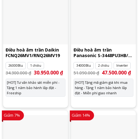
Điều hoà âm trần Daikin
Điều hoà âm trần
FCNQ26MV1/RNQ26MV19
Panasonic S-3448PU3HB/U-
34PZ3H5
26000Btu
1 chiều
34000Btu
2 chiều
Inverter
Giá
30.950.000
₫
Giá
Giá
47.500.000
₫
Giá
34.300.000
₫
51.090.000
₫
gốc
hiện
gốc
hiệ
là:
tại
là:
tại
[HOT] Tư vấn khảo sát miễn phí -
[HOT] Tặng mã giảm giá khi mua
34.300.000 ₫.
là:
51.090.000 ₫.
là:
Tặng 1 năm bảo hành lắp đặt -
30.950.000 ₫.
hàng - Tặng 1 năm bảo hành lắp
47.
Freeship
đặt - Miễn phí giao nhanh
Giảm 7%
Giảm 14%