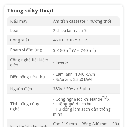
Thông số kỹ thuật
Kiểu máy
Âm trần cassette 4 hướng thổi
Loại
2 chiều lạnh / sưởi
Công suất
48000 Btu (5.3 HP)
3
Phạm vi đáp ứng
S < 80 m² (V < 240 m
)
Công nghệ tiết kiệm
• Inverter
điện
• Làm lạnh: 4.340 kW/h
Điện năng tiêu thụ
• Sưởi ấm: 3.350 kW/h
Nguồn điện
380V / 50Hz / 3 pha
TM
• Công nghệ lọc khí Nanoe
X
Tính năng công
• Luồng gió đa chiều
nghệ
• Tự động làm sạch dàn thông
minh
Cao 319 mm – Rộng 840 mm – Sâu
Kích thước dàn lạnh