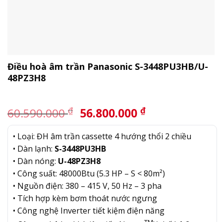
Điều hoà âm trần Panasonic S-3448PU3HB/U-
48PZ3H8
Giá
Giá
₫
₫
60.590.000
56.800.000
gốc
hiện
là:
tại
• Loại: ĐH âm trần cassette 4 hướng thổi 2 chiều
60.590.000 ₫.
là:
• Dàn lạnh:
S-3448PU3HB
56.800.000 ₫.
• Dàn nóng:
U-48PZ3H8
• Công suất: 48000Btu (5.3 HP – S < 80m²)
• Nguồn điện: 380 – 415 V, 50 Hz – 3 pha
• Tích hợp kèm bơm thoát nước ngưng
• Công nghệ Inverter tiết kiệm điện năng