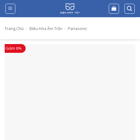
Skip
to
content
Trang Chủ
›
Điều Hòa Âm Trần
›
Panasonic
Giảm 6%