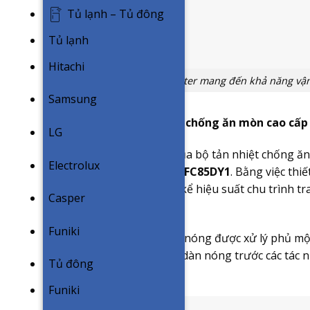
Tủ lạnh – Tủ đông
Tủ lạnh
Hitachi
Động cơ inverter mang đến khả năng vận
Samsung
Hệ thống dàn tản nhiêt chống ăn mòn cao cấp
LG
“Microchannel” tên gọi của bộ tản nhiệt chống ă
Electrolux
Inverter FCFC85DVM/RZFC85DY1
. Bằng việc thi
đó có thể cải thiện đáng kể hiệu suất chu trình t
Casper
tốc nhanh hơn.
Funiki
Bộ phận lá tản nhiệt dàn nóng được xử lý phủ m
có tác dụng bảo vệ được dàn nóng trước các tác 
Tủ đông
muối biển.
Funiki