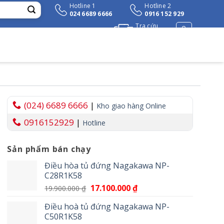
Hotline 1
Hotline 2
024 6689 6666
0916 152 929
Tra cứu
đơn hàng
(024) 6689 6666
|
Kho giao hàng Online
0916152929
|
Hotline
Sản phẩm bán chạy
₫.
Điều hòa tủ đứng Nagakawa NP-
C28R1K58
Giá
17.100.000
₫
Giá
19.900.000
₫
gốc
hiện
Điều hoà tủ đứng Nagakawa NP-
là:
tại
C50R1K58
19.900.000 ₫.
là: