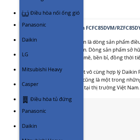
Điều hòa nối ống gió
Panasonic
Điều hoà âm trần Daikin FCFC85DVM/RZFC85D
Daikin
FCFC Series
được biết đến là dòng sản phẩm điều
chuẩn xuất xứ tại Thái Lan. Dòng sản phẩm sở h
LG
hiệu quả vận hành mạnh mẽ, bền bỉ, đồng thời tiế
Mitsubishi Heavy
Với mức giá thành đề xuất vô cùng hợp lý Daikin F
tư nào trên cả nước. Đây cũng là một trong nhữn
Casper
bán chạy nhất của Daikin tại thị trường Việt Nam.
Điều hòa tủ đứng
Panasonic
Daikin