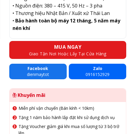
• Nguồn điện: 380 – 415 V, 50 Hz – 3 pha
• Thương hiệu Nhật Bản / Xuất xứ Thái Lan
•
Bảo hành toàn bộ máy 12 tháng, 5 năm máy
nén khí
MUA NGAY
Giao Tận Nơi Hoặc Lấy Tại Cửa Hàng
Facebook
Zalo
dienmaytot
0916152929
Khuyến mãi
Miễn phí vận chuyển (Bán kính < 10km)
Tặng 1 năm bảo hành lắp đặt khi sử dụng dịch vụ
Tặng Voucher giảm giá khi mua số lượng từ 3 bộ trở
lên