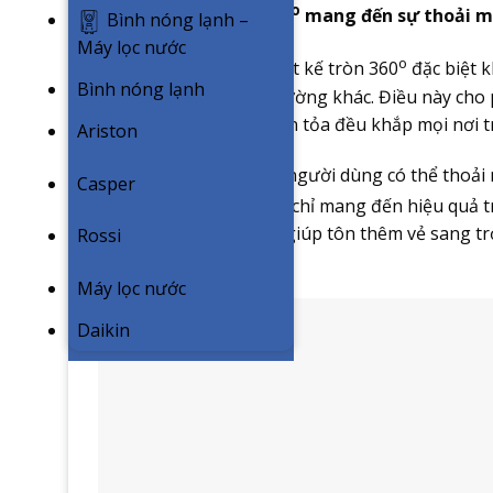
o
Luồng gió thổi tròn 360
mang đến sự thoải má
Bình nóng lạnh –
Máy lọc nước
o
Cửa gió mặt nạ được thiết kế tròn 360
đặc biệt 
Bình nóng lạnh
các loại mặt nạ thông thường khác. Điều này cho p
cho phép luồng gió sẽ lan tỏa đều khắp mọi nơi 
Ariston
Với thiết kế đặc biệt này người dùng có thể thoả
Casper
trong căn phòng. Không chỉ mang đến hiệu quả tr
hữu giá trị thẩm mỹ cao giúp tôn thêm vẻ sang t
Rossi
thiết kế nổi bật.
Máy lọc nước
Daikin