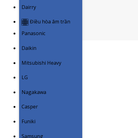
Dairry
Điều hòa âm trần
Panasonic
Daikin
Mitsubishi Heavy
LG
Nagakawa
Casper
Funiki
Samsung