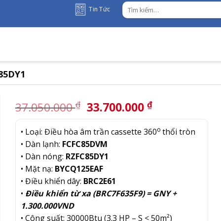
Tìm
Tin Tức
kiếm:
C85DY1
Giá
Giá
₫
₫
37.050.000
33.700.000
gốc
hiện
là:
tại
o
• Loại: Điều hòa âm trần cassette 360
thổi tròn
37.050.000 ₫.
là:
• Dàn lạnh:
FCFC85DVM
33.700.000 
• Dàn nóng:
RZFC85DY1
• Mặt nạ:
BYCQ125EAF
• Điều khiển dây:
BRC2E61
•
Điều khiển từ xa (BRC7F635F9) = GNY +
1.300.000VND
• Công suất: 30000Btu (3.3 HP – S < 50m²)