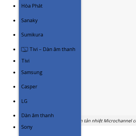
Hòa Phát
Sanaky
Sumikura
Tivi – Dàn âm thanh
Tivi
Samsung
Casper
LG
Dàn âm thanh
Dàn tản nhiệt Microchannel 
Sony