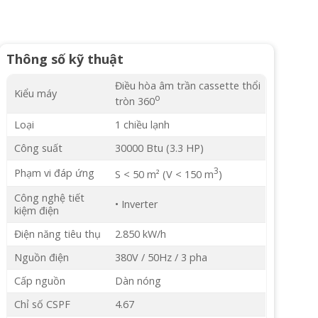
Thông số kỹ thuật
Điều hòa âm trần cassette thổi
Kiểu máy
o
tròn 360
Loại
1 chiều lạnh
Công suất
30000 Btu (3.3 HP)
3
Phạm vi đáp ứng
S < 50 m² (V < 150 m
)
Công nghệ tiết
• Inverter
kiệm điện
Điện năng tiêu thụ
2.850 kW/h
Nguồn điện
380V / 50Hz / 3 pha
Cấp nguồn
Dàn nóng
Chỉ số CSPF
4.67