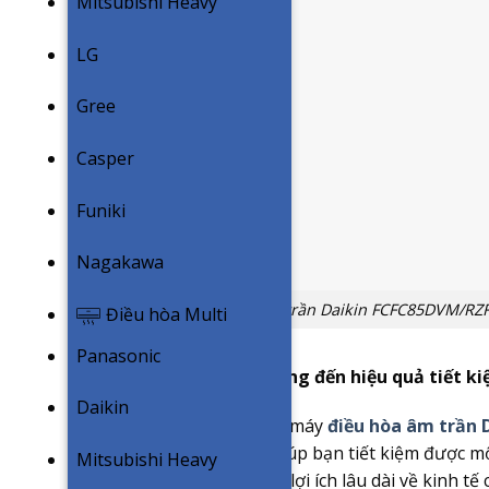
Mitsubishi Heavy
LG
Gree
Casper
Funiki
Nagakawa
Điều hoà âm trần Daikin FCFC85DVM/RZFC
Điều hòa Multi
Panasonic
Công nghệ Inverter mang đến hiệu quả tiết ki
Daikin
Công nghệ Inverter trên máy
điều hòa âm trần 
năng vượt trội mà còn giúp bạn tiết kiệm được mộ
Mitsubishi Heavy
Không những mang đến lợi ích lâu dài về kinh t