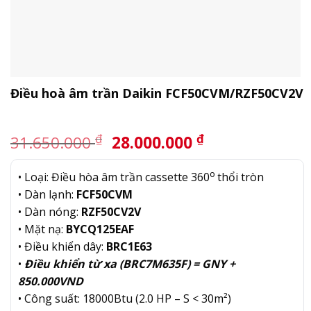
Điều hoà âm trần Daikin FCF50CVM/RZF50CV2V
Giá
Giá
₫
₫
31.650.000
28.000.000
gốc
hiện
là:
tại
o
• Loại: Điều hòa âm trần cassette 360
thổi tròn
31.650.000 ₫.
là:
• Dàn lạnh:
FCF50CVM
28.000.000 ₫.
• Dàn nóng:
RZF50CV2V
• Mặt nạ:
BYCQ125EAF
• Điều khiển dây:
BRC1E63
•
Điều khiển từ xa (BRC7M635F) = GNY +
850.000VND
• Công suất: 18000Btu (2.0 HP – S < 30m²)