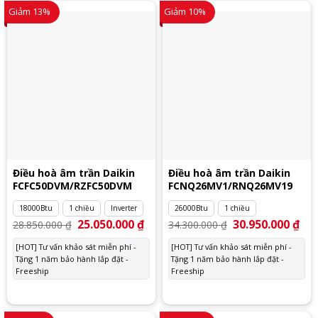
Giảm 13%
Giảm 10%
Điều hoà âm trần Daikin
Điều hoà âm trần Daikin
FCFC50DVM/RZFC50DVM
FCNQ26MV1/RNQ26MV19
18000Btu
1 chiều
Inverter
26000Btu
1 chiều
Giá
25.050.000
₫
Giá
Giá
30.950.000
₫
Giá
28.850.000
₫
34.300.000
₫
gốc
hiện
gốc
hiệ
là:
tại
là:
tại
[HOT] Tư vấn khảo sát miễn phí -
[HOT] Tư vấn khảo sát miễn phí -
28.850.000 ₫.
là:
34.300.000 ₫.
là:
Tặng 1 năm bảo hành lắp đặt -
25.050.000 ₫.
Tặng 1 năm bảo hành lắp đặt -
30.
Freeship
Freeship