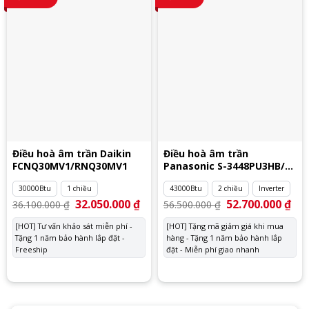
Điều hoà âm trần Daikin
Điều hoà âm trần
FCNQ30MV1/RNQ30MV1
Panasonic S-3448PU3HB/U-
43PZ3H8
30000Btu
1 chiều
43000Btu
2 chiều
Inverter
Giá
32.050.000
₫
Giá
Giá
52.700.000
₫
Giá
36.100.000
₫
56.500.000
₫
gốc
hiện
gốc
hiệ
là:
tại
là:
tại
[HOT] Tư vấn khảo sát miễn phí -
[HOT] Tặng mã giảm giá khi mua
36.100.000 ₫.
là:
56.500.000 ₫.
là:
Tặng 1 năm bảo hành lắp đặt -
32.050.000 ₫.
hàng - Tặng 1 năm bảo hành lắp
52.
Freeship
đặt - Miễn phí giao nhanh