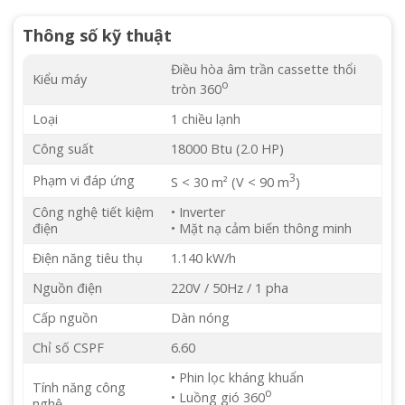
Thông số kỹ thuật
Điều hòa âm trần cassette thổi
Kiểu máy
o
tròn 360
Loại
1 chiều lạnh
Công suất
18000 Btu (2.0 HP)
3
Phạm vi đáp ứng
S < 30 m² (V < 90 m
)
Công nghệ tiết kiệm
• Inverter
điện
• Mặt nạ cảm biến thông minh
Điện năng tiêu thụ
1.140 kW/h
Nguồn điện
220V / 50Hz / 1 pha
Cấp nguồn
Dàn nóng
Chỉ số CSPF
6.60
• Phin lọc kháng khuẩn
Tính năng công
o
• Luồng gió 360
nghệ