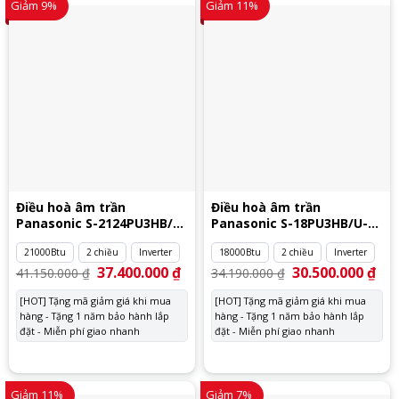
Giảm 9%
Giảm 11%
Điều hoà âm trần
Điều hoà âm trần
Panasonic S-2124PU3HB/U-
Panasonic S-18PU3HB/U-
21PZ3H5
18PZ3H5
21000Btu
2 chiều
Inverter
18000Btu
2 chiều
Inverter
Giá
37.400.000
₫
Giá
Giá
30.500.000
₫
Giá
41.150.000
₫
34.190.000
₫
gốc
hiện
gốc
hiệ
là:
tại
là:
tại
[HOT] Tặng mã giảm giá khi mua
[HOT] Tặng mã giảm giá khi mua
41.150.000 ₫.
là:
34.190.000 ₫.
là:
hàng - Tặng 1 năm bảo hành lắp
37.400.000 ₫.
hàng - Tặng 1 năm bảo hành lắp
30.
đặt - Miễn phí giao nhanh
đặt - Miễn phí giao nhanh
Giảm 11%
Giảm 7%