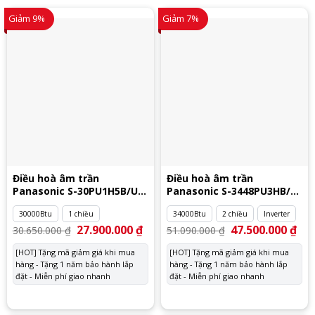
Giảm 9%
Giảm 7%
Điều hoà âm trần
Điều hoà âm trần
Panasonic S-30PU1H5B/U-
Panasonic S-3448PU3HB/U-
30PN1H5
34PZ3H5
30000Btu
1 chiều
34000Btu
2 chiều
Inverter
Giá
27.900.000
₫
Giá
Giá
47.500.000
₫
Giá
30.650.000
₫
51.090.000
₫
gốc
hiện
gốc
hiệ
là:
tại
là:
tại
[HOT] Tặng mã giảm giá khi mua
[HOT] Tặng mã giảm giá khi mua
30.650.000 ₫.
là:
51.090.000 ₫.
là:
hàng - Tặng 1 năm bảo hành lắp
27.900.000 ₫.
hàng - Tặng 1 năm bảo hành lắp
47.
đặt - Miễn phí giao nhanh
đặt - Miễn phí giao nhanh