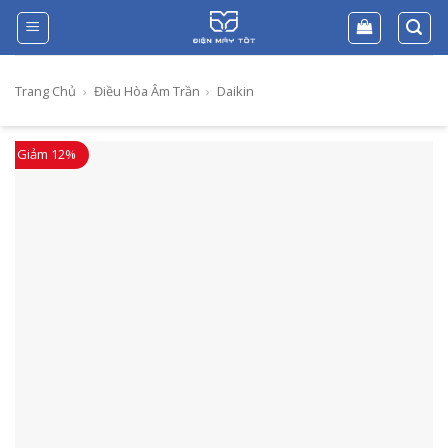
Skip
to
content
Trang Chủ
›
Điều Hòa Âm Trần
›
Daikin
Giảm 12%