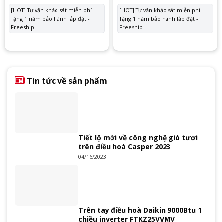
gốc
hiện
gốc
hiệ
là:
tại
là:
tại
[HOT] Tư vấn khảo sát miễn phí -
[HOT] Tư vấn khảo sát miễn phí -
47.100.000 ₫.
là:
28.850.000 ₫.
là:
Tặng 1 năm bảo hành lắp đặt -
43.800.000 ₫.
Tặng 1 năm bảo hành lắp đặt -
25.
Freeship
Freeship
Tin tức về sản phẩm
Tiết lộ mới về công nghệ gió tươi
trên điều hoà Casper 2023
04/16/2023
Trên tay điều hoà Daikin 9000Btu 1
chiều inverter FTKZ25VVMV