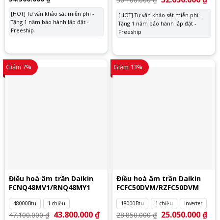
gốc
hiệ
là:
tại
[HOT] Tư vấn khảo sát miễn phí -
[HOT] Tư vấn khảo sát miễn phí -
36.100.000 ₫.
là:
Tặng 1 năm bảo hành lắp đặt -
Tặng 1 năm bảo hành lắp đặt -
32.
Freeship
Freeship
Giảm 7%
Giảm 13%
Điều hoà âm trần Daikin
Điều hoà âm trần Daikin
FCNQ48MV1/RNQ48MY1
FCFC50DVM/RZFC50DVM
48000Btu
1 chiều
18000Btu
1 chiều
Inverter
Giá
43.800.000
₫
Giá
Giá
25.050.000
₫
Giá
47.100.000
₫
28.850.000
₫