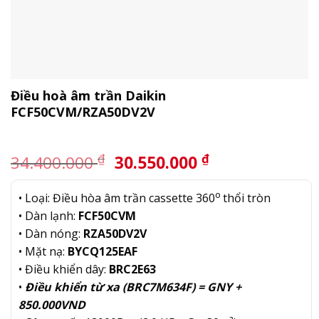
Điều hoà âm trần Daikin
FCF50CVM/RZA50DV2V
Giá
Giá
₫
₫
34.400.000
30.550.000
gốc
hiện
là:
tại
o
• Loại: Điều hòa âm trần cassette 360
thổi tròn
34.400.000 ₫.
là:
• Dàn lạnh:
FCF50CVM
30.550.000 ₫.
• Dàn nóng:
RZA50DV2V
• Mặt nạ:
BYCQ125EAF
• Điều khiển dây:
BRC2E63
•
Điều khiển từ xa (BRC7M634F) = GNY +
850.000VND