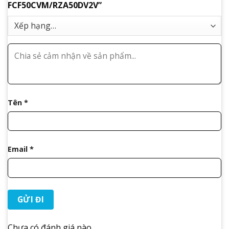
FCF50CVM/RZA50DV2V”
Tên
*
Email
*
Chưa có đánh giá nào.