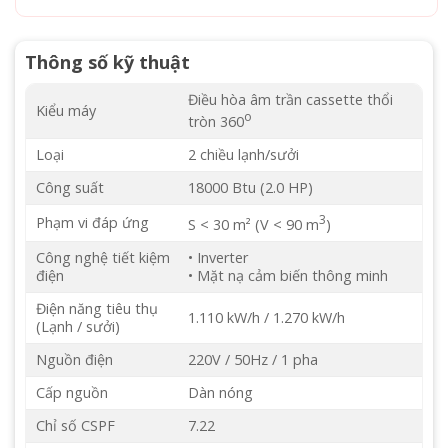
Thông số kỹ thuật
Điều hòa âm trần cassette thổi
Kiểu máy
o
tròn 360
Loại
2 chiều lạnh/sưởi
Công suất
18000 Btu (2.0 HP)
3
Phạm vi đáp ứng
S < 30 m² (V < 90 m
)
Công nghệ tiết kiệm
• Inverter
điện
• Mặt nạ cảm biến thông minh
Điện năng tiêu thụ
1.110 kW/h / 1.270 kW/h
(Lạnh / sưởi)
Nguồn điện
220V / 50Hz / 1 pha
Cấp nguồn
Dàn nóng
Chỉ số CSPF
7.22