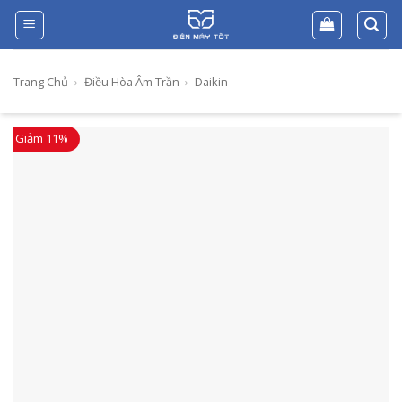
Skip
to
content
Trang Chủ
›
Điều Hòa Âm Trần
›
Daikin
Giảm 11%