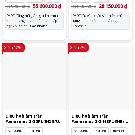
Giá
55.600.000
₫
Giá
Giá
28.150.000
₫
Giá
59.900.000
₫
33.050.000
₫
gốc
hiện
gốc
hiệ
là:
tại
là:
tại
[HOT] Tặng mã giảm giá khi mua
[HOT] Tư vấn khảo sát miễn phí -
59.900.000 ₫.
là:
33.050.000 ₫.
là:
hàng - Tặng 1 năm bảo hành lắp
55.600.000 ₫.
Tặng 1 năm bảo hành lắp đặt -
28.
đặt - Miễn phí giao nhanh
Freeship
Giảm 12%
Giảm 7%
Điều hoà âm trần
Điều hoà âm trần
Panasonic S-30PU1H5B/U-
Panasonic S-3448PU3HB/U-
30PN1H8
34PZ3H5
30000Btu
1 chiều
34000Btu
2 chiều
Inverter