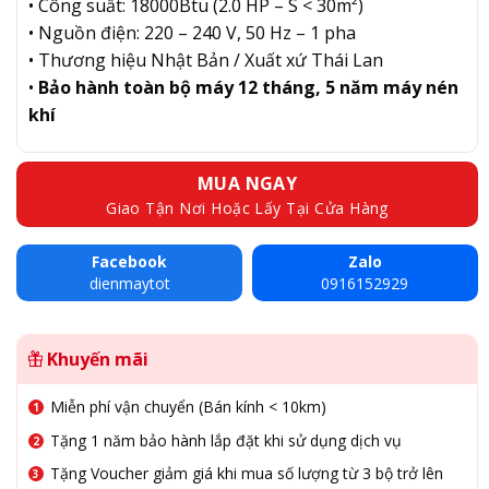
• Công suất: 18000Btu (2.0 HP – S < 30m²)
• Nguồn điện: 220 – 240 V, 50 Hz – 1 pha
• Thương hiệu Nhật Bản / Xuất xứ Thái Lan
•
Bảo hành toàn bộ máy 12 tháng, 5 năm máy nén
khí
MUA NGAY
Giao Tận Nơi Hoặc Lấy Tại Cửa Hàng
Facebook
Zalo
dienmaytot
0916152929
Khuyến mãi
Miễn phí vận chuyển (Bán kính < 10km)
Tặng 1 năm bảo hành lắp đặt khi sử dụng dịch vụ
Tặng Voucher giảm giá khi mua số lượng từ 3 bộ trở lên