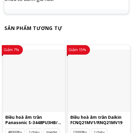
SẢN PHẨM TƯƠNG TỰ
Giảm 7%
Giảm 15%
Điều hoà âm trần
Điều hoà âm trần Daikin
Panasonic S-3448PU3HB/U-
FCNQ21MV1/RNQ21MV19
48PZ3H5
48000Btu
2 chiều
Inverter
21000Btu
1 chiều