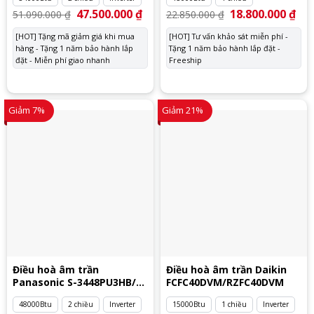
Giá
47.500.000
₫
Giá
Giá
18.800.000
₫
Giá
51.090.000
₫
22.850.000
₫
gốc
hiện
gốc
hiệ
là:
tại
là:
tại
[HOT] Tặng mã giảm giá khi mua
[HOT] Tư vấn khảo sát miễn phí -
51.090.000 ₫.
là:
22.850.000 ₫.
là:
hàng - Tặng 1 năm bảo hành lắp
47.500.000 ₫.
Tặng 1 năm bảo hành lắp đặt -
18.
đặt - Miễn phí giao nhanh
Freeship
Giảm 7%
Giảm 21%
Điều hoà âm trần
Điều hoà âm trần Daikin
Panasonic S-3448PU3HB/U-
FCFC40DVM/RZFC40DVM
48PZ3H5
48000Btu
2 chiều
Inverter
15000Btu
1 chiều
Inverter