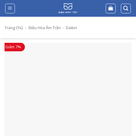
Skip
to
content
Trang Chủ
›
Điều Hòa Âm Trần
›
Daikin
Giảm 7%