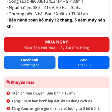
• Công suất: 48000Btu (5.3 HP – S < 80m²)
• Nguồn điện: 380 – 415 V, 50 Hz – 3 pha
• Thương hiệu Nhật Bản / Xuất xứ Thái Lan
•
Bảo hành toàn bộ máy 12 tháng, 5 năm máy nén
khí
MUA NGAY
Giao Tận Nơi Hoặc Lấy Tại Cửa Hàng
Facebook
Zalo
dienmaytot
0916152929
Khuyến mãi
Miễn phí vận chuyển (Bán kính < 10km)
Tặng 1 năm bảo hành lắp đặt khi sử dụng dịch vụ
Tặng Voucher giảm giá khi mua số lượng từ 3 bộ trở lên