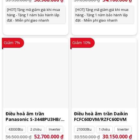
gốc
hiện
gốc
hiệ
là:
tại
là:
tại
[HOT] Tặng mã giảm giá khi mua
[HOT] Tặng mã giảm giá khi mua
39.950.000 ₫.
là:
37.650.000 ₫.
là:
hàng - Tặng 1 năm bảo hành lắp
36.900.000 ₫.
hàng - Tặng 1 năm bảo hành lắp
34.
đặt - Miễn phí giao nhanh
đặt - Miễn phí giao nhanh
Giảm 7%
Giảm 10%
Điều hoà âm trần
Điều hoà âm trần Daikin
Panasonic S-3448PU3HB/U-
FCFC60DVM/RZFC60DVM
43PZ3H8
43000Btu
2 chiều
Inverter
21000Btu
1 chiều
Inverter
Giá
52.700.000
₫
Giá
Giá
30.150.000
₫
Giá
56.500.000
₫
33.550.000
₫