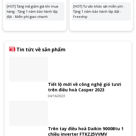
gốc
hiện
gốc
hiệ
là:
tại
là:
tại
[HOT] Tặng mã giảm giá khi mua
[HOT] Tư vấn khảo sát miễn phí -
56.500.000 ₫.
là:
33.550.000 ₫.
là:
hàng - Tặng 1 năm bảo hành lắp
52.700.000 ₫.
Tặng 1 năm bảo hành lắp đặt -
30.
đặt - Miễn phí giao nhanh
Freeship
Tin tức về sản phẩm
Tiết lộ mới về công nghệ gió tươi
trên điều hoà Casper 2023
04/16/2023
Trên tay điều hoà Daikin 9000Btu 1
chiều inverter FTKZ25VVMV