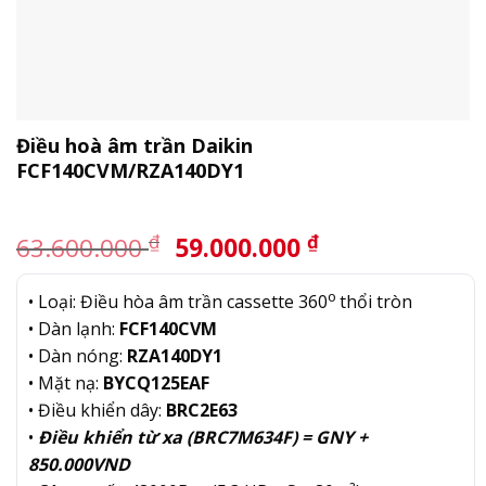
Điều hoà âm trần Daikin
FCF140CVM/RZA140DY1
Giá
Giá
₫
₫
63.600.000
59.000.000
gốc
hiện
là:
tại
o
• Loại: Điều hòa âm trần cassette 360
thổi tròn
63.600.000 ₫.
là:
• Dàn lạnh:
FCF140CVM
59.000.000 ₫.
• Dàn nóng:
RZA140DY1
• Mặt nạ:
BYCQ125EAF
• Điều khiển dây:
BRC2E63
•
Điều khiển từ xa (BRC7M634F) = GNY +
850.000VND