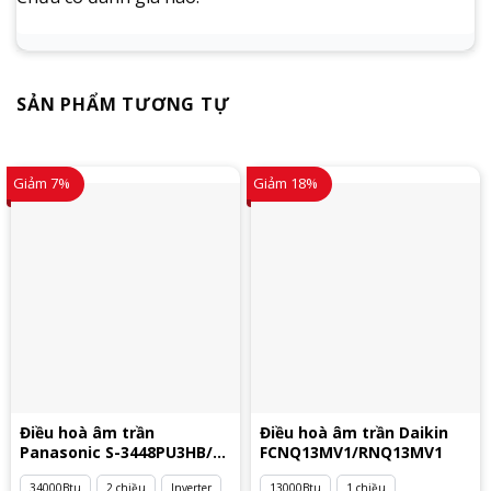
SẢN PHẨM TƯƠNG TỰ
Giảm 7%
Giảm 18%
Điều hoà âm trần
Điều hoà âm trần Daikin
Panasonic S-3448PU3HB/U-
FCNQ13MV1/RNQ13MV1
34PZ3H5
34000Btu
2 chiều
Inverter
13000Btu
1 chiều