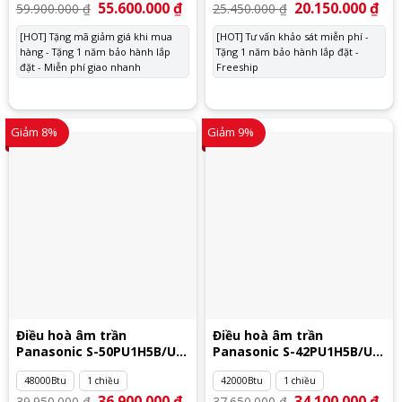
Giá
55.600.000
₫
Giá
Giá
20.150.000
₫
Giá
59.900.000
₫
25.450.000
₫
gốc
hiện
gốc
hiệ
là:
tại
là:
tại
[HOT] Tặng mã giảm giá khi mua
[HOT] Tư vấn khảo sát miễn phí -
59.900.000 ₫.
là:
25.450.000 ₫.
là:
hàng - Tặng 1 năm bảo hành lắp
55.600.000 ₫.
Tặng 1 năm bảo hành lắp đặt -
20.
đặt - Miễn phí giao nhanh
Freeship
Giảm 8%
Giảm 9%
Điều hoà âm trần
Điều hoà âm trần
Panasonic S-50PU1H5B/U-
Panasonic S-42PU1H5B/U-
50PN1H8
42PN1H8
48000Btu
1 chiều
42000Btu
1 chiều
Giá
36.900.000
₫
Giá
Giá
34.100.000
₫
Giá
39.950.000
₫
37.650.000
₫