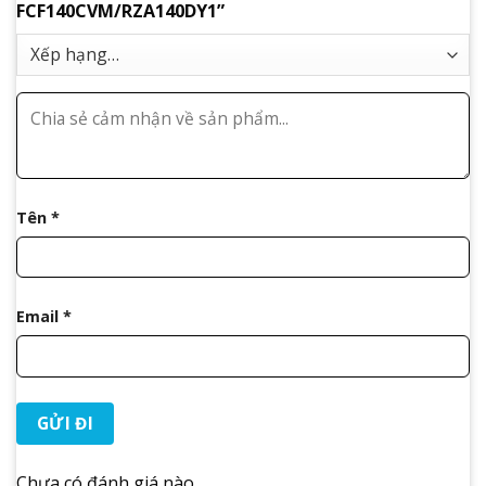
FCF140CVM/RZA140DY1”
Tên
*
Email
*
Chưa có đánh giá nào.