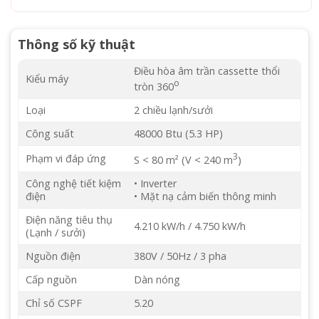
Thông số kỹ thuật
Điều hòa âm trần cassette thổi
Kiểu máy
o
tròn 360
Loại
2 chiều lạnh/sưởi
Công suất
48000 Btu (5.3 HP)
3
Phạm vi đáp ứng
S < 80 m² (V < 240 m
)
Công nghệ tiết kiệm
• Inverter
điện
• Mặt nạ cảm biến thông minh
Điện năng tiêu thụ
4.210 kW/h / 4.750 kW/h
(Lạnh / sưởi)
Nguồn điện
380V / 50Hz / 3 pha
Cấp nguồn
Dàn nóng
Chỉ số CSPF
5.20