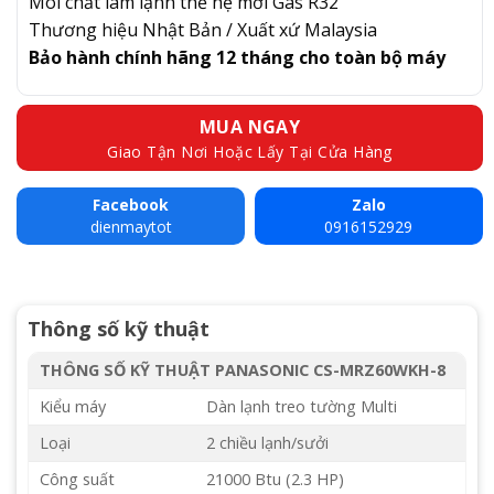
Môi chất làm lạnh thế hệ mới Gas R32
Thương hiệu Nhật Bản / Xuất xứ Malaysia
Bảo hành chính hãng 12 tháng cho toàn bộ máy
MUA NGAY
Giao Tận Nơi Hoặc Lấy Tại Cửa Hàng
Facebook
Zalo
dienmaytot
0916152929
Thông số kỹ thuật
THÔNG SỐ KỸ THUẬT PANASONIC CS-MRZ60WKH-8
Kiểu máy
Dàn lạnh treo tường Multi
Loại
2 chiều lạnh/sưởi
Công suất
21000 Btu (2.3 HP)