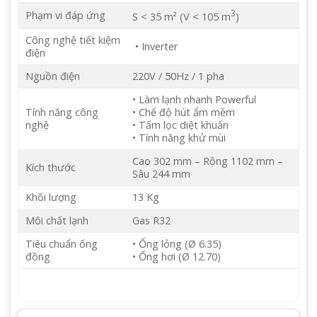
3
Phạm vi đáp ứng
S < 35 m² (V < 105 m
)
Công nghệ tiết kiệm
• Inverter
điện
Nguồn điện
220V / 50Hz / 1 pha
• Làm lạnh nhanh Powerful
Tính năng công
• Chế độ hút ẩm mềm
nghệ
• Tấm lọc diệt khuẩn
• Tính năng khử mùi
Cao 302 mm – Rộng 1102 mm –
Kích thước
Sâu 244 mm
Khối lượng
13 Kg
Môi chất lạnh
Gas R32
Tiêu chuẩn ống
• Ống lỏng (Ø 6.35)
đồng
• Ống hơi (Ø 12.70)