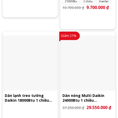
21000Btu
2 chiều
Inverter
Giá
9.700.000
₫
Giá
10.700.000
₫
gốc
hiện
là:
tại
10.700.000 ₫.
là:
9.700
Giảm 21%
Dàn lạnh treo tường
Dàn nóng Multi Daikin
Daikin 18000Btu 1 chiều
24000Btu 1 chiều
CTKJ50RVMVW
4MKM68RVMV
Giá
29.550.000
₫
Giá
37.250.000
₫
gốc
hiệ
là:
tại
37.250.000 ₫.
là: