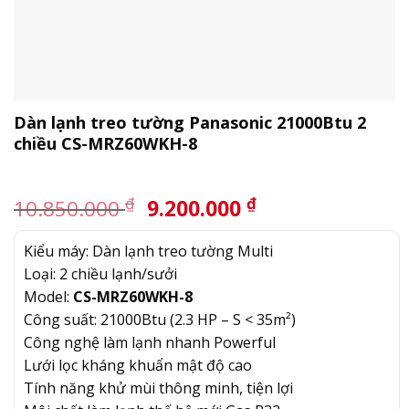
Dàn lạnh treo tường Panasonic 21000Btu 2
chiều CS-MRZ60WKH-8
Giá
Giá
₫
₫
10.850.000
9.200.000
gốc
hiện
là:
tại
Kiểu máy: Dàn lạnh treo tường Multi
10.850.000 ₫.
là:
Loại: 2 chiều lạnh/sưởi
9.200.000 ₫.
Model:
CS-MRZ60WKH-8
Công suất: 21000Btu (2.3 HP – S < 35m²)
Công nghệ làm lạnh nhanh Powerful
Lưới lọc kháng khuẩn mật độ cao
Tính năng khử mùi thông minh, tiện lợi