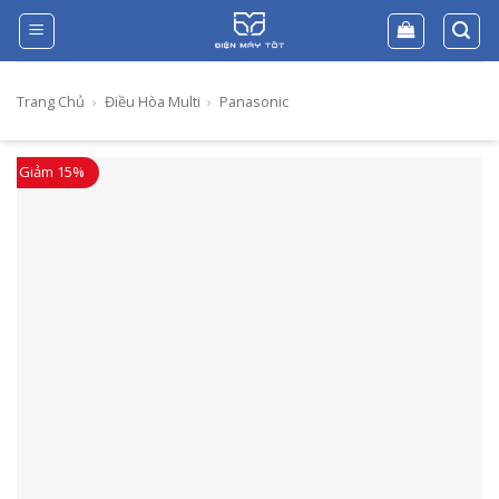
Skip
to
content
Trang Chủ
›
Điều Hòa Multi
›
Panasonic
Giảm 15%