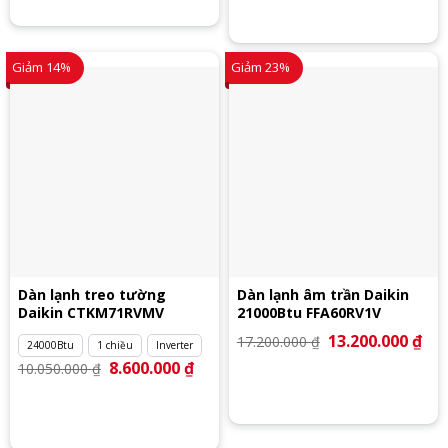
29.
Giảm 14%
Giảm 23%
Dàn lạnh treo tường
Dàn lạnh âm trần Daikin
Daikin CTKM71RVMV
21000Btu FFA60RV1V
Giá
13.200.000
₫
Giá
17.200.000
₫
24000Btu
1 chiều
Inverter
gốc
hiệ
là:
tại
Giá
8.600.000
₫
Giá
10.050.000
₫
17.200.000 ₫.
là:
gốc
hiện
13.
là:
tại
10.050.000 ₫.
là:
8.600.000 ₫.