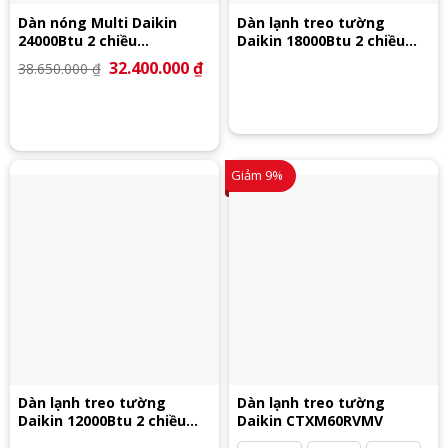
Dàn nóng Multi Daikin
Dàn lạnh treo tường
24000Btu 2 chiều
Daikin 18000Btu 2 chiều
4MXM68RVMV
CTXJ50RVMVW
Giá
32.400.000
₫
Giá
38.650.000
₫
gốc
hiện
là:
tại
38.650.000 ₫.
là:
32.400.000 ₫.
Giảm 9%
Dàn lạnh treo tường
Dàn lạnh treo tường
Daikin 12000Btu 2 chiều
Daikin CTXM60RVMV
CTXJ35RVMVW