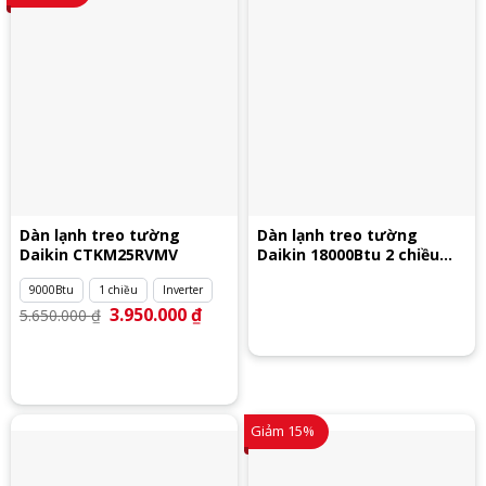
Dàn lạnh treo tường
Dàn lạnh treo tường
Daikin CTKM25RVMV
Daikin 18000Btu 2 chiều
CTXJ50RVMVW
9000Btu
1 chiều
Inverter
Giá
3.950.000
₫
Giá
5.650.000
₫
gốc
hiện
là:
tại
5.650.000 ₫.
là:
3.950.000 ₫.
Giảm 15%