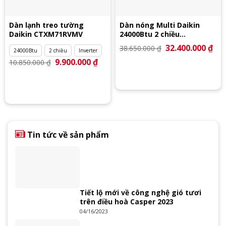
Dàn lạnh treo tường
Dàn nóng Multi Daikin
Daikin CTXM71RVMV
24000Btu 2 chiều
4MXM68RVMV
Giá
32.400.000
₫
Giá
38.650.000
₫
24000Btu
2 chiều
Inverter
gốc
hiệ
là:
tại
Giá
9.900.000
₫
Giá
10.850.000
₫
38.650.000 ₫.
là:
gốc
hiện
32.
là:
tại
10.850.000 ₫.
là:
9.900.000 ₫.
Tin tức về sản phẩm
Tiết lộ mới về công nghệ gió tươi
trên điều hoà Casper 2023
04/16/2023