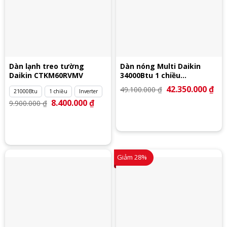
Dàn lạnh treo tường
Dàn nóng Multi Daikin
Daikin CTKM60RVMV
34000Btu 1 chiều
5MKM100RVMV
Giá
42.350.000
₫
Giá
49.100.000
₫
21000Btu
1 chiều
Inverter
gốc
hiệ
là:
tại
Giá
8.400.000
₫
Giá
9.900.000
₫
49.100.000 ₫.
là:
gốc
hiện
42.
là:
tại
9.900.000 ₫.
là:
8.400.000 ₫.
Giảm 28%