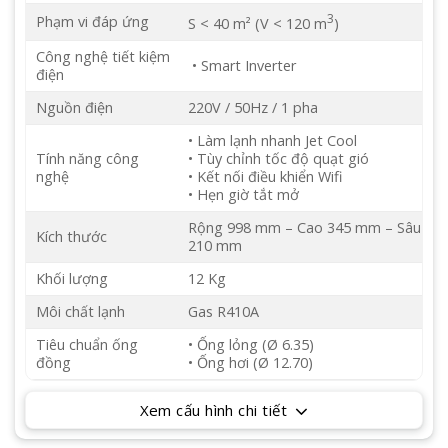
3
Phạm vi đáp ứng
S < 40 m² (V < 120 m
)
Công nghệ tiết kiệm
• Smart Inverter
điện
Nguồn điện
220V / 50Hz / 1 pha
• Làm lạnh nhanh Jet Cool
Tính năng công
• Tùy chỉnh tốc độ quạt gió
nghệ
• Kết nối điều khiển Wifi
• Hẹn giờ tắt mở
Rộng 998 mm – Cao 345 mm – Sâu
Kích thước
210 mm
Khối lượng
12 Kg
Môi chất lạnh
Gas R410A
Tiêu chuẩn ống
• Ống lỏng (Ø 6.35)
đồng
• Ống hơi (Ø 12.70)
Xem cấu hình chi tiết