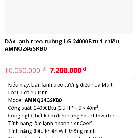
Dàn lạnh treo tường LG 24000Btu 1 chiều
AMNQ24GSKB0
Giá
Giá
₫
₫
10.050.000
7.200.000
gốc
hiện
là:
tại
Kiểu máy: Dàn lạnh treo tường điều hòa Multi
10.050.000 ₫.
là:
Loại: 1 chiều lạnh
7.200.000 ₫.
Model:
AMNQ24GSKB0
Công suất: 24000Btu (2.5 HP – S < 40m²)
Công nghệ tiết kiệm điện năng Smart Inverter
Tính năng làm lạnh nhanh “Jet Cool”
Tính năng điều khiển Wifi thông minh