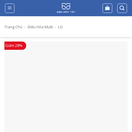
Skip
to
content
Trang Chủ
›
Điều Hòa Multi
›
LG
Giảm 28%