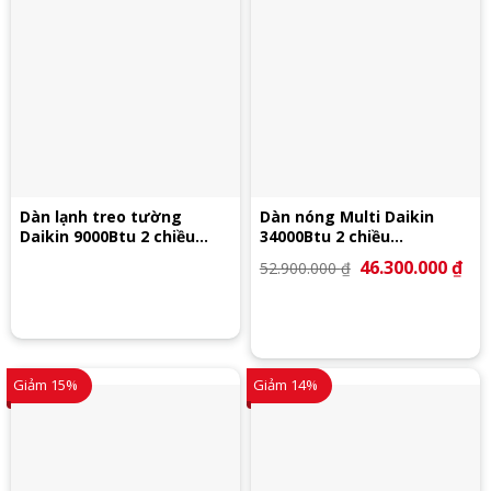
Dàn lạnh treo tường
Dàn nóng Multi Daikin
Daikin 9000Btu 2 chiều
34000Btu 2 chiều
CTXJ25RVMVW
5MXM100RVMV
Giá
46.300.000
₫
Giá
52.900.000
₫
gốc
hiệ
là:
tại
52.900.000 ₫.
là:
46.
Giảm 15%
Giảm 14%