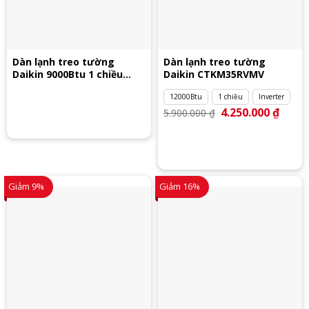
Dàn lạnh treo tường
Dàn lạnh treo tường
Daikin 9000Btu 1 chiều
Daikin CTKM35RVMV
CTKJ25RVMVW
12000Btu
1 chiều
Inverter
Giá
4.250.000
₫
Giá
5.900.000
₫
gốc
hiện
là:
tại
5.900.000 ₫.
là:
4.250.
Giảm 9%
Giảm 16%