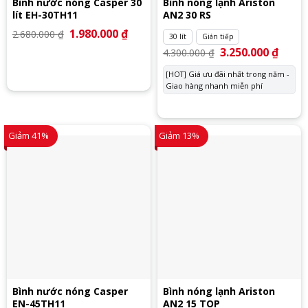
Bình nước nóng Casper 30
Bình nóng lạnh Ariston
lít EH-30TH11
AN2 30 RS
Giá
1.980.000
₫
Giá
2.680.000
₫
30 lít
Gián tiếp
gốc
hiện
là:
tại
Giá
3.250.000
₫
Giá
4.300.000
₫
2.680.000 ₫.
là:
gốc
hiện
1.980.000 ₫.
là:
tại
[HOT] Giá ưu đãi nhất trong năm -
4.300.000 ₫.
là:
Giao hàng nhanh miễn phí
3.250.
Giảm 41%
Giảm 13%
Bình nước nóng Casper
Bình nóng lạnh Ariston
EN-45TH11
AN2 15 TOP