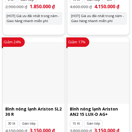
Giá
1.850.000
₫
Giá
Giá
4.150.000
₫
Giá
2.900.000
₫
4.600.000
₫
gốc
hiện
gốc
hiện
là:
tại
là:
tại
[HOT] Giá ưu đãi nhất trong năm -
[HOT] Giá ưu đãi nhất trong năm -
2.900.000 ₫.
là:
4.600.000 ₫.
là:
Giao hàng nhanh miễn phí
1.850.000 ₫.
Giao hàng nhanh miễn phí
4.150.
Giảm 24%
Giảm 17%
Bình nóng lạnh Ariston SL2
Bình nóng lạnh Ariston
30 R
AN2 15 LUX-D AG+
30 lít
Gián tiếp
15 lít
Gián tiếp
Giá
3.150.000
₫
Giá
Giá
3.150.000
₫
Giá
4.150.000
₫
3.800.000
₫