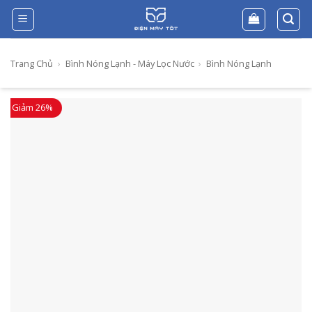
Skip
to
content
Trang Chủ
›
Bình Nóng Lạnh - Máy Lọc Nước
›
Bình Nóng Lạnh
Giảm 26%