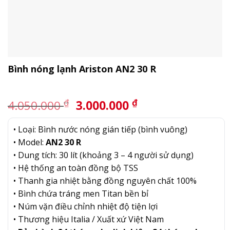
Bình nóng lạnh Ariston AN2 30 R
Giá
Giá
₫
₫
4.050.000
3.000.000
gốc
hiện
là:
tại
• Loại: Bình nước nóng gián tiếp (bình vuông)
4.050.000 ₫.
là:
• Model:
AN2 30 R
3.000.000 ₫.
• Dung tích: 30 lít (khoảng 3 – 4 người sử dụng)
• Hệ thống an toàn đồng bộ TSS
• Thanh gia nhiệt bằng đồng nguyên chất 100%
• Bình chứa tráng men Titan bền bỉ
• Núm vặn điều chỉnh nhiệt độ tiện lợi
• Thương hiệu Italia / Xuất xứ Việt Nam