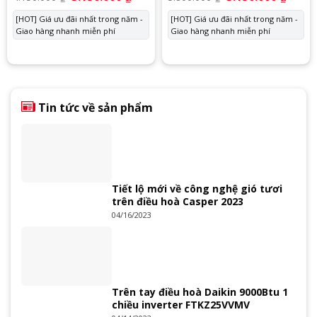
gốc
hiện
gốc
hiện
là:
tại
là:
tại
[HOT] Giá ưu đãi nhất trong năm -
[HOT] Giá ưu đãi nhất trong năm -
4.150.000 ₫.
là:
3.800.000 ₫.
là:
Giao hàng nhanh miễn phí
3.150.000 ₫.
Giao hàng nhanh miễn phí
3.150.
Tin tức về sản phẩm
Tiết lộ mới về công nghệ gió tươi
trên điều hoà Casper 2023
04/16/2023
Trên tay điều hoà Daikin 9000Btu 1
chiều inverter FTKZ25VVMV