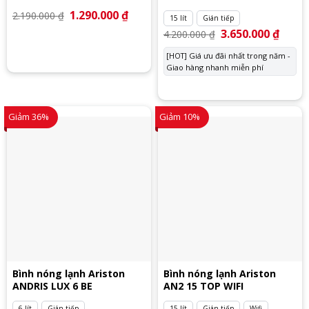
Giá
1.290.000
₫
Giá
2.190.000
₫
15 lít
Gián tiếp
gốc
hiện
là:
tại
Giá
3.650.000
₫
Giá
4.200.000
₫
2.190.000 ₫.
là:
gốc
hiện
1.290.000 ₫.
là:
tại
[HOT] Giá ưu đãi nhất trong năm -
4.200.000 ₫.
là:
Giao hàng nhanh miễn phí
3.650.
Giảm 36%
Giảm 10%
Bình nóng lạnh Ariston
Bình nóng lạnh Ariston
ANDRIS LUX 6 BE
AN2 15 TOP WIFI
6 lít
Gián tiếp
15 lít
Gián tiếp
Wifi