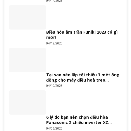
04/14/2023
Điều hòa âm trần Funiki 2023 có gì
mới?
04/12/2023
Tại sao nên lắp tối thiểu 3 mét ống
đồng cho máy điều hoà treo
tường?
04/10/2023
6 lý do bạn nên chọn điều hòa
Panasonic 2 chiều inverter XZ
Series 2023
04/06/2023