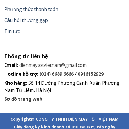
Phương thức thanh toán
Câu hỏi thường gặp
Tin tức
Thông tin liên hệ
Email:
dienmaytotvietnam@gmail.com
Hotline hỗ trợ:
(024) 6689 6666
/
0916152929
Kho hàng:
Số 14 Đường Phương Canh, Xuân Phương,
Nam Từ Liêm, Hà Nội
Sơ đồ trang web
Copyright@ CÔNG TY TNHH ĐIỆN MÁY TỐT VIỆT NAM
Giấy đăng ký kinh doanh số 0109680635, cấp ngày