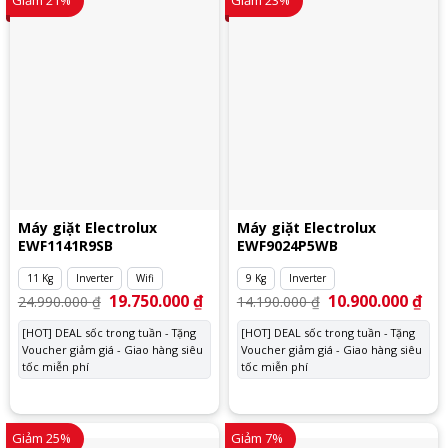
Giảm 21%
Giảm 23%
Máy giặt Electrolux
Máy giặt Electrolux
EWF1141R9SB
EWF9024P5WB
11 Kg
Inverter
Wifi
9 Kg
Inverter
Giá
19.750.000
₫
Giá
Giá
10.900.000
₫
Giá
24.990.000
₫
14.190.000
₫
gốc
hiện
gốc
hiệ
là:
tại
là:
tại
[HOT] DEAL sốc trong tuần - Tặng
[HOT] DEAL sốc trong tuần - Tặng
24.990.000 ₫.
là:
14.190.000 ₫.
là:
Voucher giảm giá - Giao hàng siêu
19.750.000 ₫.
Voucher giảm giá - Giao hàng siêu
10.
tốc miễn phí
tốc miễn phí
Giảm 25%
Giảm 7%