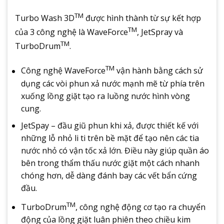
TM
Turbo Wash 3D
được hình thành từ sự kết hợp
TM
của 3 công nghệ là WaveForce
, JetSpray và
TM
TurboDrum
.
TM
Công nghệ WaveForce
vận hành bằng cách sử
dụng các vòi phun xả nước mạnh mẽ từ phía trên
xuống lồng giặt tạo ra luồng nước hình vòng
cung.
JetSpay – đầu giũ phun khi xả, được thiết kế với
những lỗ nhỏ li ti trên bề mặt để tạo nên các tia
nước nhỏ có vận tốc xả lớn. Điều này giúp quần áo
bên trong thẩm thấu nước giặt một cách nhanh
chóng hơn, dễ dàng đánh bay các vết bẩn cứng
đầu.
TM
TurboDrum
, công nghệ động cơ tạo ra chuyển
động của lồng giặt luân phiên theo chiều kim