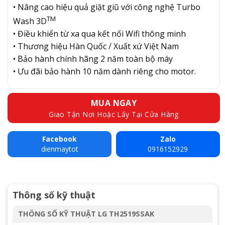
• Nâng cao hiệu quả giặt giũ với công nghệ Turbo
TM
Wash 3D
• Điều khiển từ xa qua kết nối Wifi thông minh
• Thương hiệu Hàn Quốc / Xuất xứ Việt Nam
• Bảo hành chính hãng 2 năm toàn bộ máy
• Ưu đãi bảo hành 10 năm dành riêng cho motor.
MUA NGAY
Giao Tận Nơi Hoặc Lấy Tại Cửa Hàng
Facebook
Zalo
dienmaytot
0916152929
Thông số kỹ thuật
THÔNG SỐ KỸ THUẬT LG TH2519SSAK