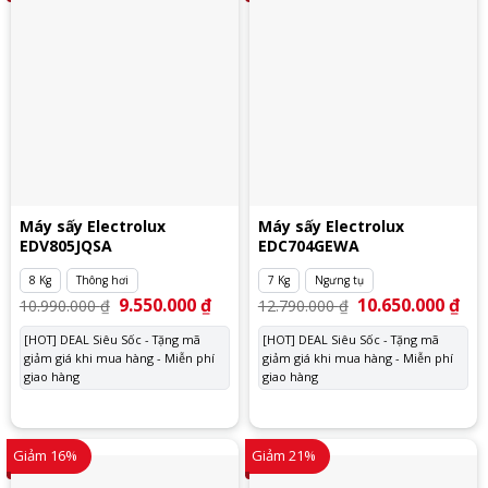
Máy sấy Electrolux
Máy sấy Electrolux
EDV805JQSA
EDC704GEWA
8 Kg
Thông hơi
7 Kg
Ngưng tụ
Giá
9.550.000
₫
Giá
Giá
10.650.000
₫
Giá
10.990.000
₫
12.790.000
₫
gốc
hiện
gốc
hiệ
là:
tại
là:
tại
[HOT] DEAL Siêu Sốc - Tặng mã
[HOT] DEAL Siêu Sốc - Tặng mã
10.990.000 ₫.
là:
12.790.000 ₫.
là:
giảm giá khi mua hàng - Miễn phí
9.550.000 ₫.
giảm giá khi mua hàng - Miễn phí
10.
giao hàng
giao hàng
Giảm 16%
Giảm 21%