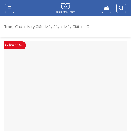
Skip
to
content
Trang Chủ
›
Máy Giặt - Máy Sấy
›
Máy Giặt
›
LG
Giảm 11%