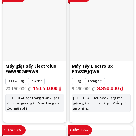
Máy giặt sấy Electrolux
Máy sấy Electrolux
EWW9024P5WB
EDV805JQWA
9 Kg – 6 Kg
Inverter
8 Kg
Thông hơi
Giá
15.050.000
₫
Giá
Giá
8.850.000
₫
Giá
20.190.000
₫
9.490.000
₫
gốc
hiện
gốc
hiện
là:
tại
là:
tại
[HOT] DEAL sốc trong tuần - Tặng
[HOT] DEAL Siêu Sốc - Tặng mã
20.190.000 ₫.
là:
9.490.000 ₫.
là:
Voucher giảm giá - Giao hàng siêu
15.050.000 ₫.
giảm giá khi mua hàng - Miễn phí
8.850.
tốc miễn phí
giao hàng
Giảm 13%
Giảm 17%