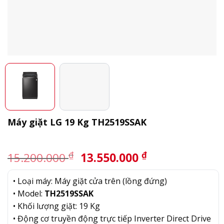
Máy giặt LG 19 Kg TH2519SSAK
Giá
Giá
₫
₫
15.200.000
13.550.000
gốc
hiện
là:
tại
• Loại máy: Máy giặt cửa trên (lồng đứng)
15.200.000 ₫.
là:
• Model:
TH2519SSAK
13.550.000 ₫.
• Khối lượng giặt: 19 Kg
• Động cơ truyền động trực tiếp Inverter Direct Drive