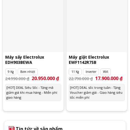
Máy sấy Electrolux
Máy giặt Electrolux
EDH903BEWA
EWF1142R7SB
9 Kg
Bơm nhiệt
11 Kg
Inverter
Wifi
Giá
20.950.000
₫
Giá
Giá
17.900.000
₫
Giá
24.990.000
₫
22.790.000
₫
gốc
hiện
gốc
hiệ
là:
tại
là:
tại
[HOT] DEAL Siêu Sốc - Tặng mã
[HOT] DEAL sốc trong tuần - Tặng
24.990.000 ₫.
là:
22.790.000 ₫.
là:
giảm giá khi mua hàng - Miễn phí
20.950.000 ₫.
Voucher giảm giá - Giao hàng siêu
17.
giao hàng
tốc miễn phí
Tin tức về sản phẩm