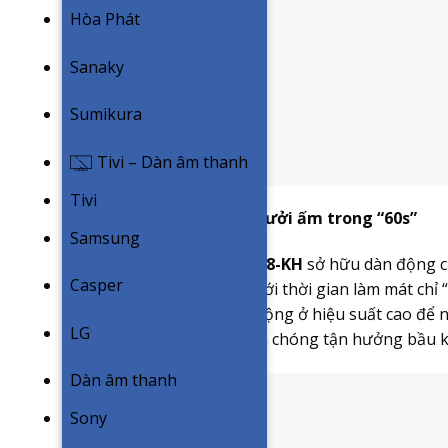
Hòa Phát
Sanaky
Sumikura
Tivi – Dàn âm thanh
Tivi
Làm mát nhanh “30s”, sưởi ấm trong “60s”
Samsung
Máy điều hòa
Dairry DR18-KH
sở hữu dàn động cơ
Casper
chóng hơn bao giờ hết, với thời gian làm mát chỉ 
gió và máy nén sẽ hoạt động ở hiệu suất cao để n
LG
người dùng có thể nhanh chóng tận hưởng bầu kh
Dàn âm thanh
Sony