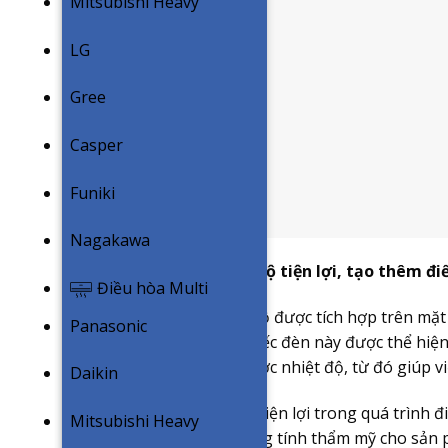
Mitsubishi Heavy
LG
Gree
Casper
Funiki
Nagakawa
Đèn LED hiển thị nhiệt độ tiện lợi, tạo thêm
Điều hòa Multi
Đèn LED hiển thị nhiệt độ được tích hợp trên mặt
Panasonic
dụng. Công dụng của chiếc đèn này được thể hiện
thể dễ dàng quan sát được nhiệt độ, từ đó giúp vi
Daikin
Không chỉ mang đến sự tiện lợi trong quá trình đ
Mitsubishi Heavy
trò tạo điểm nhấn và tăng tính thẩm mỹ cho sản