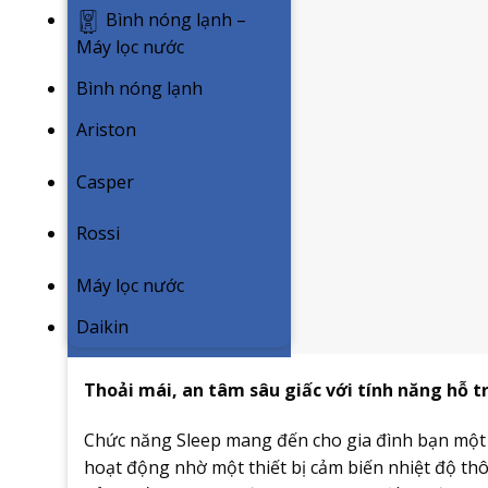
Bình nóng lạnh –
Máy lọc nước
Bình nóng lạnh
Ariston
Casper
Rossi
Máy lọc nước
Daikin
Thoải mái, an tâm sâu giấc với tính năng hỗ t
Chức năng Sleep mang đến cho gia đình bạn một g
hoạt động nhờ một thiết bị cảm biến nhiệt độ th