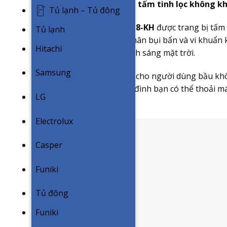
Bảo vệ sức khỏe 24H với tấm tinh lọc không k
Tủ lạnh – Tủ đông
Máy
điều hòa Dairry DR18-KH
được trang bị tấm 
Tủ lạnh
điện tấm lọc này sẽ giữ chân bụi bẩn và vi khuẩn 
Hitachi
mặt dưới tác động của ánh sáng mặt trời.
Samsung
Nhờ đó có thể mang đến cho người dùng bầu khôn
Các thành viên trong gia đình bạn có thể thoải m
LG
lọc hiện đại này.
Electrolux
Casper
Funiki
Tủ đông
Funiki