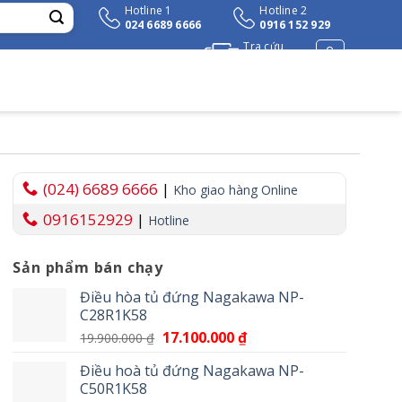
Hotline 1
Hotline 2
024 6689 6666
0916 152 929
Tra cứu
đơn hàng
(024) 6689 6666
|
Kho giao hàng Online
0916152929
|
Hotline
Sản phẩm bán chạy
Điều hòa tủ đứng Nagakawa NP-
C28R1K58
Giá
17.100.000
₫
Giá
19.900.000
₫
gốc
hiện
Điều hoà tủ đứng Nagakawa NP-
là:
tại
C50R1K58
19.900.000 ₫.
là: