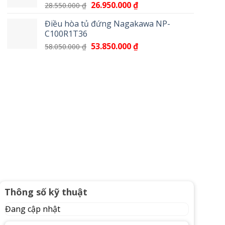
Giá
26.950.000
₫
Giá
28.550.000
₫
17.100.000 ₫.
gốc
hiện
Điều hòa tủ đứng Nagakawa NP-
là:
tại
C100R1T36
28.550.000 ₫.
là:
Giá
53.850.000
₫
Giá
58.050.000
₫
26.950.000 ₫.
gốc
hiện
là:
tại
58.050.000 ₫.
là:
53.850.000 ₫.
Thông số kỹ thuật
Đang cập nhật