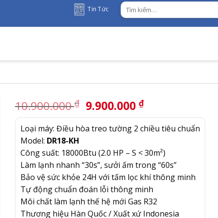
Tìm
Tin Tức
kiếm:
Giá
Giá
₫
₫
10.900.000
9.900.000
gốc
hiện
là:
tại
Loại máy: Điều hòa treo tường 2 chiều tiêu chuẩn
10.900.000 ₫.
là:
Model:
DR18-KH
9.900.000 ₫.
Công suất: 18000Btu (2.0 HP – S < 30m²)
Làm lạnh nhanh “30s”, sưởi ấm trong “60s”
Bảo vệ sức khỏe 24H với tấm lọc khí thông minh
Tự động chuẩn đoán lỗi thông minh
Môi chất làm lạnh thế hệ mới Gas R32
Thương hiệu Hàn Quốc / Xuất xứ Indonesia