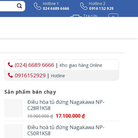
Hotline 1
Hotline 2
024 6689 6666
0916 152 929
Tra cứu
đơn hàng
(024) 6689 6666
|
Kho giao hàng Online
0916152929
|
Hotline
Sản phẩm bán chạy
Điều hòa tủ đứng Nagakawa NP-
C28R1K58
Giá
17.100.000
₫
Giá
19.900.000
₫
gốc
hiện
Điều hoà tủ đứng Nagakawa NP-
là:
tại
C50R1K58
19.900.000 ₫.
là: