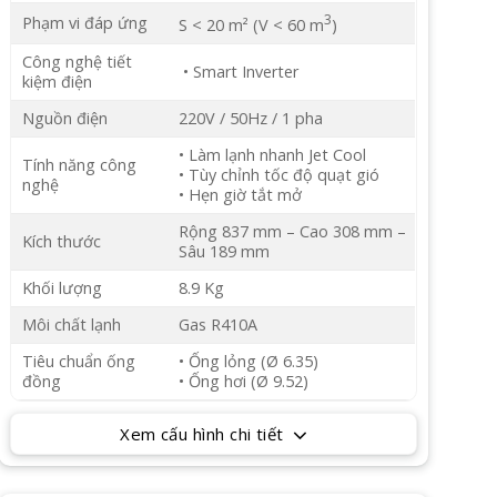
3
Phạm vi đáp ứng
S < 20 m² (V < 60 m
)
Công nghệ tiết
• Smart Inverter
kiệm điện
Nguồn điện
220V / 50Hz / 1 pha
• Làm lạnh nhanh Jet Cool
Tính năng công
• Tùy chỉnh tốc độ quạt gió
nghệ
• Hẹn giờ tắt mở
Rộng 837 mm – Cao 308 mm –
Kích thước
Sâu 189 mm
Khối lượng
8.9 Kg
Môi chất lạnh
Gas R410A
Tiêu chuẩn ống
• Ống lỏng (Ø 6.35)
đồng
• Ống hơi (Ø 9.52)
Xem cấu hình chi tiết