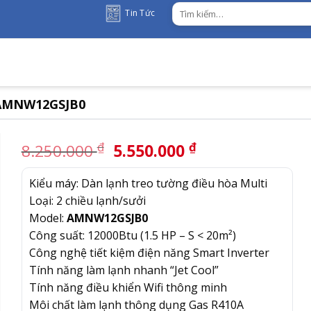
Tìm
Tin Tức
kiếm:
u AMNW12GSJB0
Giá
Giá
₫
₫
8.250.000
5.550.000
gốc
hiện
là:
tại
Kiểu máy: Dàn lạnh treo tường điều hòa Multi
8.250.000 ₫.
là:
Loại: 2 chiều lạnh/sưởi
5.550.000 ₫.
Model:
AMNW12GSJB0
Công suất: 12000Btu (1.5 HP – S < 20m²)
Công nghệ tiết kiệm điện năng Smart Inverter
Tính năng làm lạnh nhanh “Jet Cool”
Tính năng điều khiển Wifi thông minh
Môi chất làm lạnh thông dụng Gas R410A