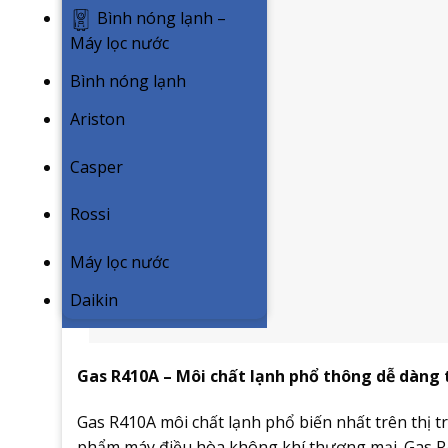
Bình nóng lạnh –
Máy lọc nước
Bình nóng lạnh
Ariston
Casper
Rossi
Máy lọc nước
Daikin
Gas R410A – Môi chất lạnh phổ thông dễ dàng
Gas R410A môi chất lạnh phổ biến nhất trên thị t
phẩm máy điều hòa không khí thương mại. Gas R4