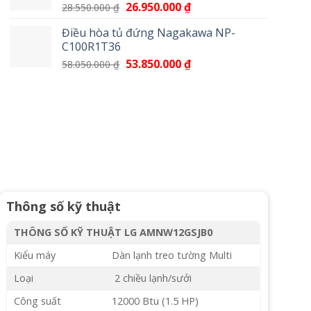
Giá
26.950.000
₫
Giá
28.550.000
₫
17.100.000 ₫.
gốc
hiện
Điều hòa tủ đứng Nagakawa NP-
là:
tại
C100R1T36
28.550.000 ₫.
là:
Giá
53.850.000
₫
Giá
58.050.000
₫
26.950.000 ₫.
gốc
hiện
là:
tại
58.050.000 ₫.
là:
53.850.000 ₫.
Thông số kỹ thuật
THÔNG SỐ KỸ THUẬT LG AMNW12GSJB0
Kiểu máy
Dàn lạnh treo tường Multi
Loại
2 chiều lạnh/sưởi
Công suất
12000 Btu (1.5 HP)