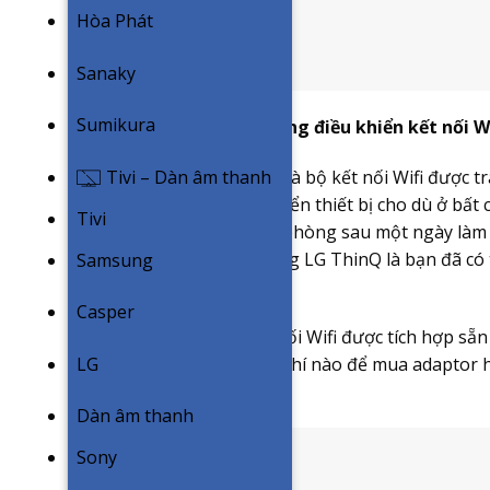
Hòa Phát
Sanaky
Sumikura
Tiện lợi hơn với tính năng điều khiển kết nối 
Tivi – Dàn âm thanh
Với ứng dụng LG ThinQ và bộ kết nối Wifi được t
dàng truy cập và điều khiển thiết bị cho dù ở bấ
Tivi
ngay khi bước chân vào phòng sau một ngày làm vi
chạm nhấn trên ứng dụng LG ThinQ là bạn đã có 
Samsung
ty về nhà.
Casper
Một điều nữa là bộ kết nối Wifi được tích hợp sẵ
thêm bất kỳ một khoản phí nào để mua adaptor ho
LG
hòa khác trên thị trường.
Dàn âm thanh
Sony