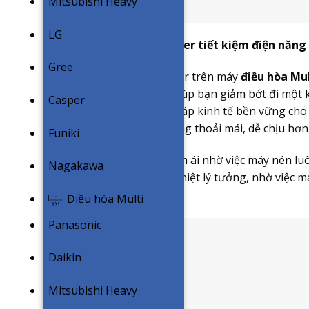
Mitsubishi Heavy
LG
Động cơ biến tần Inverter tiết kiệm điện năng
Gree
Công nghệ Smart Inverter trên máy
điều hòa Mul
năng vượt trội mà còn giúp bạn giảm bớt đi một 
Casper
những mang đến giải pháp kinh tế bền vững cho
một trải nghiệm cuộc sống thoải mái, dễ chịu hơn 
Funiki
– Khả năng hoạt động êm ái nhờ việc máy nén luôn
Nagakawa
– Khả năng duy trì nên nhiệt lý tưởng, nhờ việc 
mức tải.
Điều hòa Multi
Panasonic
Daikin
Mitsubishi Heavy