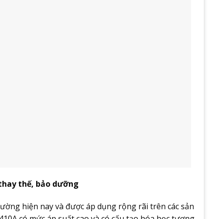
 thay thế, bảo dưỡng
rường hiện nay và được áp dụng rộng rãi trên các sản
10A có mức áp suất cao và có cấu tạo hóa học tương