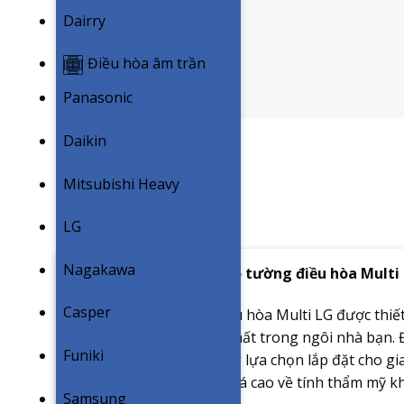
Dairry
Điều hòa âm trần
Panasonic
Daikin
Mitsubishi Heavy
LG
Nagakawa
Giới thiệu dàn lạnh treo tường điều hòa Multi
Casper
Dàn lạnh treo tường điều hòa Multi LG được thiết
với mọi không gian nội thất trong ngôi nhà bạn.
Funiki
thường được khách hàng lựa chọn lắp đặt cho g
có yêu cầu hay đòi hỏi quá cao về tính thẩm mỹ k
Samsung