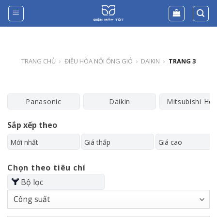
Skip
to
content
TRANG CHỦ
›
ĐIỀU HÒA NỐI ỐNG GIÓ
›
DAIKIN
›
TRANG 3
Panasonic
Daikin
Mitsubishi He
Sắp xếp theo
Mới nhất
Giá thấp
Giá cao
Chọn theo tiêu chí
Bộ lọc