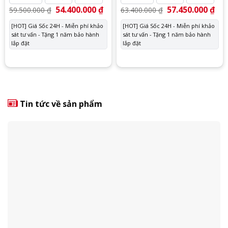
Giá
54.400.000
₫
Giá
Giá
57.450.000
₫
Giá
59.500.000
₫
63.400.000
₫
gốc
hiện
gốc
hiệ
là:
tại
là:
tại
[HOT] Giá Sốc 24H - Miễn phí khảo
[HOT] Giá Sốc 24H - Miễn phí khảo
59.500.000 ₫.
là:
63.400.000 ₫.
là:
sát tư vấn - Tặng 1 năm bảo hành
54.400.000 ₫.
sát tư vấn - Tặng 1 năm bảo hành
57.
lắp đặt
lắp đặt
Tin tức về sản phẩm