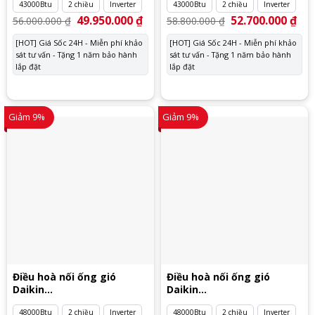
43000Btu
2 chiều
Inverter
43000Btu
2 chiều
Inverter
Giá
49.950.000
₫
Giá
Giá
52.700.000
₫
Giá
56.000.000
₫
58.800.000
₫
gốc
hiện
gốc
hiệ
là:
tại
là:
tại
[HOT] Giá Sốc 24H - Miễn phí khảo
[HOT] Giá Sốc 24H - Miễn phí khảo
56.000.000 ₫.
là:
58.800.000 ₫.
là:
sát tư vấn - Tặng 1 năm bảo hành
49.950.000 ₫.
sát tư vấn - Tặng 1 năm bảo hành
52.
lắp đặt
lắp đặt
Giảm 9%
Giảm 9%
Điều hoà nối ống gió
Điều hoà nối ống gió
Daikin
Daikin
FBA140BVMA9/RZA140DV1
FBA140BVMA9/RZA140DY1
48000Btu
2 chiều
Inverter
48000Btu
2 chiều
Inverter